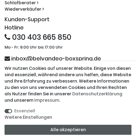
Schlafberater >
Wiederverkäufer >
Kunden-Support
Hotline
030 403 665 850
Mo - Fr: 9:00 Uhr bis 17:00 Uhr
inbox@belvandeo-boxspring.de
Wir nutzen Cookies auf unserer Website. Einige von diesen
Sicherheit und Partner
sind essenziell, während andere uns helfen, diese Website
und Ihre Erfahrung zu verbessern. Weitere Informationen
zu den von uns verwendeten Cookies und Ihren Rechten
als Nutzer finden Sie in unserer
Daten­schutz­erklärung
und unserem
Impressum
.
Datensicherheit
Ihre Daten werden ausschließlich über eine gesicherte
Essenziell
Verbindung übertragen.
Weitere Einstellungen
© Copyright 2026 BELVANDEO Sleeping Systems UG | Alle Rechte
Alle akzeptieren
vorbehalten.