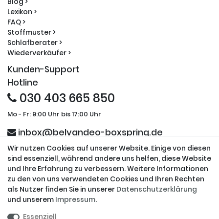
Blog >
Lexikon >
FAQ >
Stoffmuster >
Schlafberater >
Wiederverkäufer >
Kunden-Support
Hotline
030 403 665 850
Mo - Fr: 9:00 Uhr bis 17:00 Uhr
inbox@belvandeo-boxspring.de
Wir nutzen Cookies auf unserer Website. Einige von diesen
Sicherheit und Partner
sind essenziell, während andere uns helfen, diese Website
und Ihre Erfahrung zu verbessern. Weitere Informationen
zu den von uns verwendeten Cookies und Ihren Rechten
als Nutzer finden Sie in unserer
Daten­schutz­erklärung
und unserem
Impressum
.
Datensicherheit
Ihre Daten werden ausschließlich über eine gesicherte
Essenziell
Verbindung übertragen.