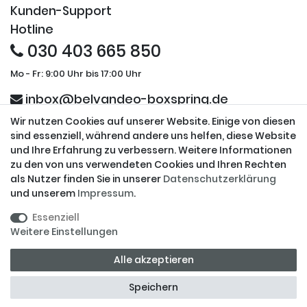
Kunden-Support
Hotline
030 403 665 850
Mo - Fr: 9:00 Uhr bis 17:00 Uhr
inbox@belvandeo-boxspring.de
Wir nutzen Cookies auf unserer Website. Einige von diesen
Sicherheit und Partner
sind essenziell, während andere uns helfen, diese Website
und Ihre Erfahrung zu verbessern. Weitere Informationen
zu den von uns verwendeten Cookies und Ihren Rechten
als Nutzer finden Sie in unserer
Daten­schutz­erklärung
und unserem
Impressum
.
Datensicherheit
Ihre Daten werden ausschließlich über eine gesicherte
Essenziell
Verbindung übertragen.
Weitere Einstellungen
© Copyright 2026 BELVANDEO Sleeping Systems UG | Alle Rechte
Alle akzeptieren
vorbehalten.
Speichern