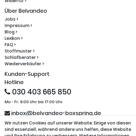
Widerruf >
Über Belvandeo
Jobs >
Impressum >
Blog >
Lexikon >
FAQ >
Stoffmuster >
Schlafberater >
Wiederverkäufer >
Kunden-Support
Hotline
030 403 665 850
Mo - Fr: 9:00 Uhr bis 17:00 Uhr
inbox@belvandeo-boxspring.de
Wir nutzen Cookies auf unserer Website. Einige von diesen
Sicherheit und Partner
sind essenziell, während andere uns helfen, diese Website
und Ihre Erfahrung zu verbessern. Weitere Informationen