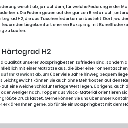
Federung weicht ab, je nachdem, für welche Federung in der Mat
ederkern. Die Federn geben auf der ganzen Breite nach, unterst
ärtegrad H2, die aus Taschenfederkernen besteht. Dort, wo der
n federnden Liegekomfort eher ein Boxspring mit Bonellfeder
g zu kaufen.
 Härtegrad H2
und Qualität unserer Boxspringbetten zufrieden sind, sondern
chließlich mit einer Matratze aus, die über eine Tonnentasc
 auf Ihr Gewicht ab
, um über viele Jahre hinweg bequem liege
ls Leichtgewicht können Sie auch ohne Mehrkosten auf den Här
e auf eine weiche Schlafunterlage Wert legen. Übrigens, auch
er oder weniger nach. Topper aus Visco-Material orientieren
 größte Druck lastet. Gerne können Sie uns über unser Kontak
 erklären Ihnen gerne, ob für Sie ein Boxspringbett mit dem Hä